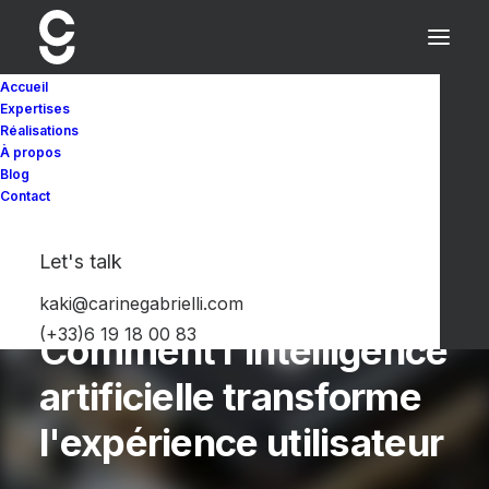
Accueil
Expertises
Réalisations
À propos
Blog
Contact
UX Design
,
IA
•
12 octobre 2024
•
6
Minutes
Let's talk
UX Design et IA :
kaki@carinegabrielli.com
(+33)6 19 18 00 83
Comment l'intelligence
artificielle transforme
l'expérience utilisateur