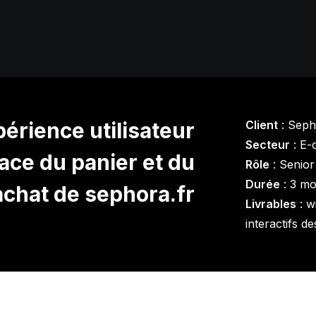
périence utilisateur
Client
: Seph
Secteur
: E-
face du panier et du
Rôle
: Senior
Durée
: 3 mo
achat de sephora.fr
Livrables
: w
interactifs d