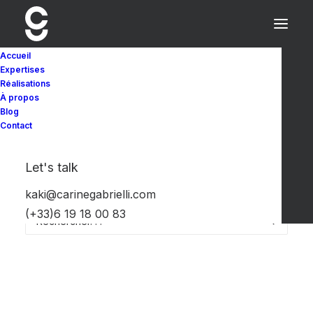
Accueil
Expertises
Réalisations
À propos
Rien Trouvé
Blog
Contact
Il semble que nous ne pouvons pas trouver ce
Let's talk
que vous cherchez. Peut-être qu'une recherche
peut vous aider.
kaki@carinegabrielli.com
(+33)6 19 18 00 83